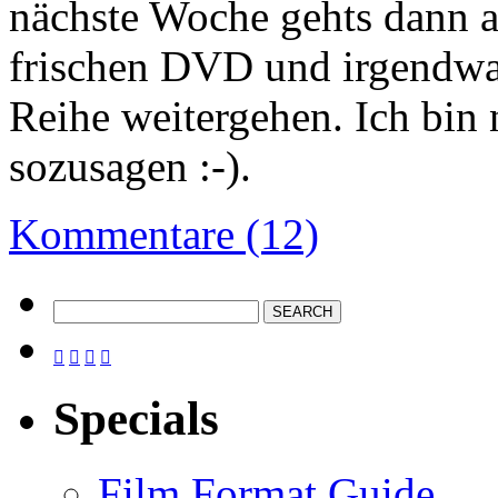
nächste Woche gehts dann ab
frischen DVD und irgendwa
Reihe weitergehen. Ich bin 
sozusagen :-).
Kommentare (12)




Specials
Film Format Guide