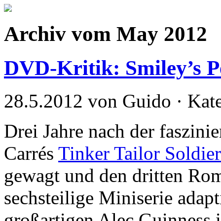
Archiv vom May 2012
DVD-Kritik: Smiley’s P
28.5.2012 von Guido · Kat
Drei Jahre nach der faszin
Carrés
Tinker Tailor Soldie
gewagt und den dritten Rom
sechsteilige Miniserie adap
großartigen Alec Guinness i