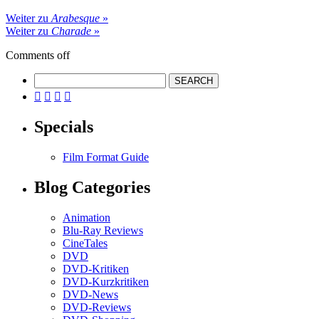
Weiter zu
Arabesque
»
Weiter zu
Charade
»
Comments off




Specials
Film Format Guide
Blog Categories
Animation
Blu-Ray Reviews
CineTales
DVD
DVD-Kritiken
DVD-Kurzkritiken
DVD-News
DVD-Reviews