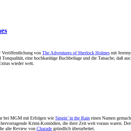
mes
r Veröffentlichung von
The Adventures of Sherlock Holmes
mit Jeremy 
nd Tonqualität, eine hochkarätige Buchbeilage und die Tatsache, daß au
xtras wieder wett.
seur bei MGM mit Erfolgen wie
Singin’ in the Rain
einen Namen gemacht, 
 hervorragende Krimi-Komödien, die ihrer Zeit weit voraus waren. De
die alte Review von
Charade
gründlich überarbeitet.