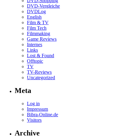
DVD-Shopping
DVD-Vergleiche
DVDLog
English
Film & TV
Film Tech
Filmmaking
Game Reviews
Internes
Links
Lost & Found
Offtopic
TV
TV-Reviews
Uncategorized
Meta
Log in
Impressum
Bibra-Online.de
Visitors
Archive